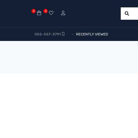
0
0
055-557-3791
RECENTLY VIEWED