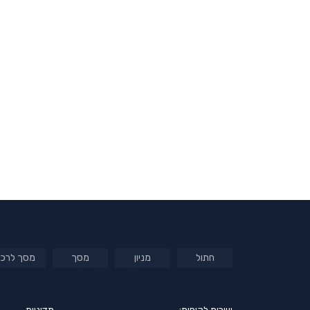
חתול
מניון
מסך
מסך לרכב