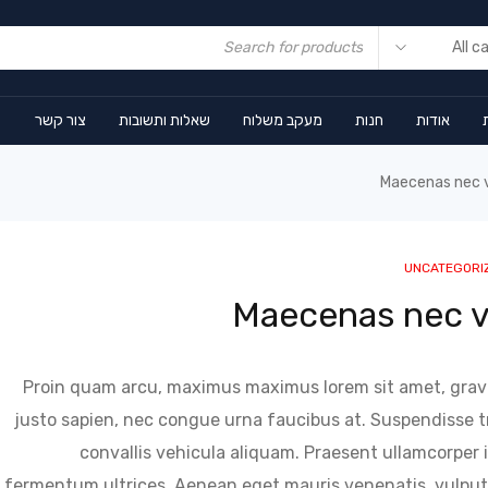
אודות
חנות
מעקב משלוח
שאלות ותשובות
צור קשר
Maecenas nec v
UNCATEGORI
Maecenas nec v
Proin quam arcu, maximus maximus lorem sit amet, g
justo sapien, nec congue urna faucibus at. Suspendisse tri
convallis vehicula aliquam. Praesent ullamcorper id
fermentum ultrices. Aenean eget mauris venenatis, vulput