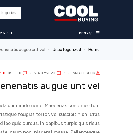
דף הבית
קטגוריות
enenatis augue unt vel
Uncategorized
Home
›
›
ZED
In
0
28/07/2020
JENNIAGORELIK
enenatis augue unt vel
ravida commodo nunc. Maecenas condimentum
stique feugiat tortor, vel suscipit nibh. Cras
 leo quis cursus. In dapibus turpis quis risus
ate ipsum non, placerat massa. Pellentesque