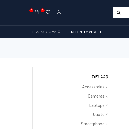
0
0
055-557-3791
RECENTLY VIEWED
קטגוריות
Accessories
Cameras
Laptops
Quote
Smartphone