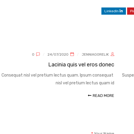
LinkedIn
Pi
0
24/07/2020
JENNIAGORELIK
ig
Lacinia quis vel eros donec
at
Consequat nisl vel pretium lectus quam. Ipsum consequat
S
n.
nisl vel pretium lectus quam id
RE
READ MORE
*
Your Name