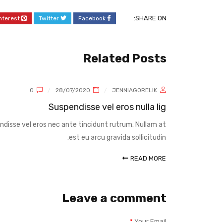
SHARE ON:
nterest
Twitter
Facebook
Related Posts
0
28/07/2020
JENNIAGORELIK
Suspendisse vel eros nulla lig
uspendisse vel eros nec ante tincidunt rutrum. Nullam at
Consequa
est eu arcu gravida sollicitudin.
READ MORE
Leave a comment
*
Your Email